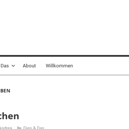
 Das
About
Willkommen
UBEN
zchen
Andrea
Dies & Das