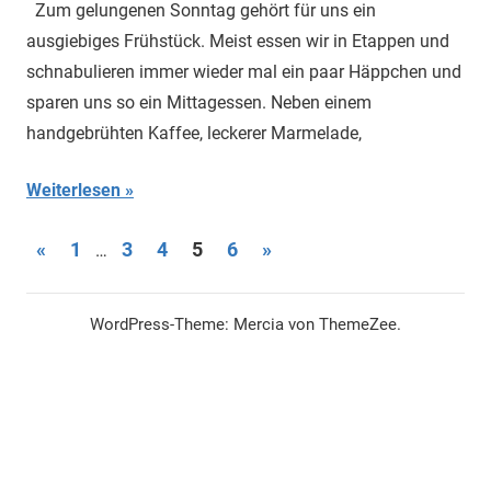
Zum gelungenen Sonntag gehört für uns ein
ausgiebiges Frühstück. Meist essen wir in Etappen und
schnabulieren immer wieder mal ein paar Häppchen und
sparen uns so ein Mittagessen. Neben einem
handgebrühten Kaffee, leckerer Marmelade,
Weiterlesen
Seitennummerierung
Vorherige
Nächste
«
1
3
4
5
6
»
…
Beiträge
Beiträge
der
WordPress-Theme: Mercia von ThemeZee.
Beiträge